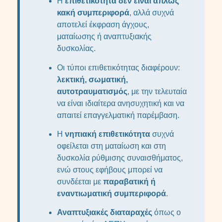
Η
επιθετικότητα δεν είναι απλώς
κακή συμπεριφορά
, αλλά συχνά
αποτελεί έκφραση άγχους,
ματαίωσης ή αναπτυξιακής
δυσκολίας.
Οι τύποι επιθετικότητας διαφέρουν:
λεκτική, σωματική,
αυτοτραυματισμός
, με την τελευταία
να είναι ιδιαίτερα ανησυχητική και να
απαιτεί επαγγελματική παρέμβαση.
Η
νηπιακή επιθετικότητα
συχνά
οφείλεται στη ματαίωση και στη
δυσκολία ρύθμισης συναισθήματος,
ενώ στους εφήβους μπορεί να
συνδέεται με
παραβατική ή
εναντιωματική συμπεριφορά
.
Αναπτυξιακές διαταραχές
όπως ο