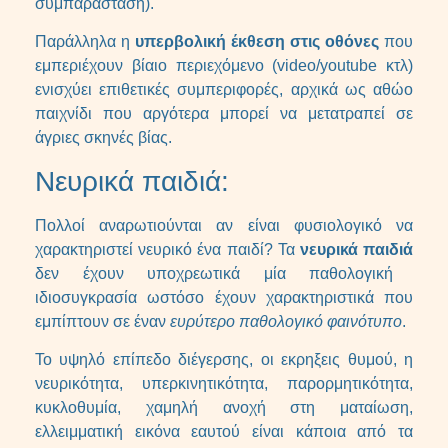
συμπαράσταση).
Παράλληλα η
υπερβολική έκθεση στις οθόνες
που
εμπεριέχουν βίαιο περιεχόμενο (video/youtube κτλ)
ενισχύει επιθετικές συμπεριφορές, αρχικά ως αθώο
παιχνίδι που αργότερα μπορεί να μετατραπεί σε
άγριες σκηνές βίας.
Νευρικά παιδιά:
Πολλοί αναρωτιούνται αν είναι φυσιολογικό να
χαρακτηριστεί νευρικό ένα παιδί? Τα
νευρικά παιδιά
δεν έχουν υποχρεωτικά μία παθολογική
ιδιοσυγκρασία ωστόσο έχουν χαρακτηριστικά που
εμπίπτουν σε έναν
ευρύτερο παθολογικό φαινότυπο
.
Το υψηλό επίπεδο διέγερσης, οι εκρηξεις θυμού, η
νευρικότητα, υπερκινητικότητα, παρορμητικότητα,
κυκλοθυμία, χαμηλή ανοχή στη ματαίωση,
ελλειμματική εικόνα εαυτού είναι κάποια από τα