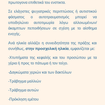
πρωτογονα επιθετικά του ενστικτα.
Σε ελάχιστες ψυχιατρικές περιπτώσεις ή αυτιστικού
φάσματος ο αυτοτραυματισμός μπορεί να
υποδηλώνει αυτοτιμωρία λόγω αλλοιωμένων/
άκαμπτων πεποιθήσεων σε σχέση με το αίσθημα
ενοχής.
Ανά ηλικία αλλάζει η συνειδητότητα της πράξης και
συνήθως,
στην προσχολική ηλικία
, εμφανίζεται με:
-Χτυπήματα της κεφαλής και του προσώπου με τα
χέρια ή προς το πάτωμα ή τον τοίχο.
-Δαγκώματα χεριών και των δακτύλων
-Τράβηγμα μαλλιών
-Τράβηγμα αυτιών
-Πρόκληση εμέτου