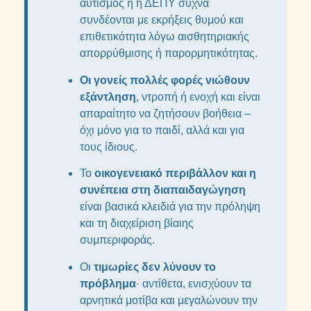
αυτισμός ή η ΔΕΠΥ συχνά
συνδέονται με εκρήξεις θυμού και
επιθετικότητα λόγω αισθητηριακής
απορρύθμισης ή παρορμητικότητας.
Οι γονείς πολλές φορές νιώθουν
εξάντληση
, ντροπή ή ενοχή και είναι
απαραίτητο να ζητήσουν βοήθεια –
όχι μόνο για το παιδί, αλλά και για
τους ίδιους.
Το
οικογενειακό περιβάλλον και η
συνέπεια στη διαπαιδαγώγηση
είναι βασικά κλειδιά για την πρόληψη
και τη διαχείριση βίαιης
συμπεριφοράς.
Οι
τιμωρίες δεν λύνουν το
πρόβλημα
· αντίθετα, ενισχύουν τα
αρνητικά μοτίβα και μεγαλώνουν την