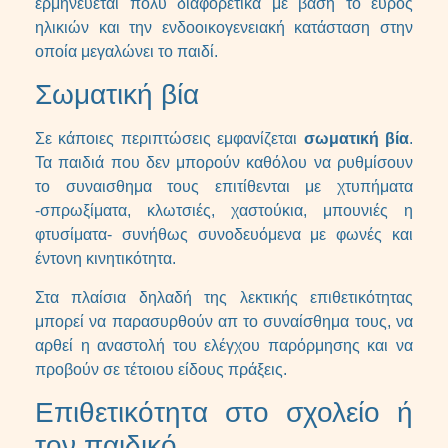
ερμηνεύεται πολύ διαφορετικά με βάση το εύρος
ηλικιών και την ενδοοικογενειακή κατάσταση στην
οποία μεγαλώνει το παιδί.
Σωματική βία
Σε κάποιες περιπτώσεις εμφανίζεται
σωματική βία
.
Τα παιδιά που δεν μπορούν καθόλου να ρυθμίσουν
το συναισθημα τους επιτίθενται με χτυπήματα
-σπρωξίματα, κλωτσιές, χαστούκια, μπουνιές η
φτυσίματα- συνήθως συνοδευόμενα με φωνές και
έντονη κινητικότητα.
Στα πλαίσια δηλαδή της λεκτικής επιθετικότητας
μπορεί να παρασυρθούν απ το συναίσθημα τους, να
αρθεί η αναστολή του ελέγχου παρόρμησης και να
προβούν σε τέτοιου είδους πράξεις.
Επιθετικότητα στο σχολείο ή
τον παιδικό