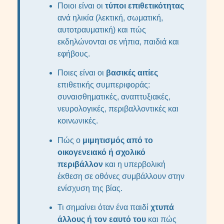
Ποιοι είναι οι
τύποι επιθετικότητας
ανά ηλικία (λεκτική, σωματική,
αυτοτραυματική) και πώς
εκδηλώνονται σε νήπια, παιδιά και
εφήβους.
Ποιες είναι οι
βασικές αιτίες
επιθετικής συμπεριφοράς:
συναισθηματικές, αναπτυξιακές,
νευρολογικές, περιβαλλοντικές και
κοινωνικές.
Πώς ο
μιμητισμός από το
οικογενειακό ή σχολικό
περιβάλλον
και η υπερβολική
έκθεση σε οθόνες συμβάλλουν στην
ενίσχυση της βίας.
Τι σημαίνει όταν ένα παιδί
χτυπά
άλλους ή τον εαυτό του
και πώς