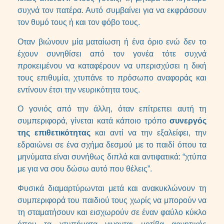
συχνά τον πατέρα. Αυτό συμβαίνει για να εκφράσουν
τον θυμό τους ή και τον φόβο τους.
Οταν βιώνουν μία ματαίωση ή ένα όριο ενώ δεν το
έχουν συνηθίσει από τον γονέα τότε συχνά
προκειμένου να καταφέρουν να υπερισχύσει η δική
τους επιθυμία, χτυπάνε το πρόσωπο αναφοράς και
εντίνουν έτσι την νευρικότητα τους.
Ο γονιός από την άλλη, όταν επίτρεπει αυτή τη
συμπεριφορά, γίνεται κατά κάποιο τρόπο
συνεργός
της επιθετικότητας
και αντί να την εξαλείφει, την
εδραιώνει σε ένα σχήμα δεσμού με το παιδί όπου τα
μηνύματα είναι συνήθως διπλά και αντιφατικά: “χτύπα
με για να σου δώσω αυτό που θέλεις”.
Φυσικά διαμαρτύρωνται μετά και ανακυκλώνουν τη
συμπεριφορά του παιδιού τους χωρίς να μπορούν να
τη σταματήσουν και εισχωρούν σε έναν φαύλο κύκλο