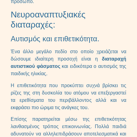
πρόσωπο.
Νευροαναπτυξιακές
διαταραχές:
Αυτισμός και επιθετικότητα.
Ένα άλλο μεγάλο πεδίο στο οποίο χρειάζεται να
δώσουμε ιδιαίτερη προσοχή είναι η
διαταραχή
αυτιστικού φάσματος
και ειδικότερα ο αυτισμός της
παιδικής ηλικίας.
Η επιθετικότητα που προκύπτει συχνά βρίσκει τις
ρίζες της στη δυσκολία του ατόμου να επεξεργαστεί
τα ερεθίσματα του περιβάλλοντος αλλά και να
εκφράσει πιο ώριμα τις ανάγκες του.
Επίσης παρατηρείται μέσω της επιθετικότητας
λανθασμένος τρόπος επικοινωνίας. Πολλά παιδιά
αδυνατούν να αλληλεπιδράσουν αποτελεσματικά και