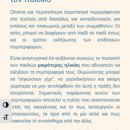
Ολοένα και περισσότερα περιστατικά περιγράφονται
στο σχολείο από δασκάλες και εκπαιδευτικούς για
εντάσεις και τσακωμούς μεταξύ των συμμαθητών. Οι
αιτίες μπορεί να διαφέρουν από παιδί σε παιδί όπως
και οι τρόποι εκδήλωσης των επιθετικών
συμπεριφορών.
Είναι ανησυχητικό ότι αυξάνεται συνεχώς το ποσοστό
των παιδιών
μικρότερης ηλικίας
που αδυνατούν να
ελέγξουν τη συμπεριφορά τους. Θυμώνοντας μπορεί
να “σηκώσουν χέρι”, να χειροδικήσουν και ακόμη
χειρότερα να μην αντιληφθούν ότι αυτή η πράξη δεν
επιτρέπεται. Σημαντικός παράγοντας αυτών των
συμπεριφορών αποτελεί η σχέση που αναπτύσσεται
Εναλλαγή Υψηλής Αντίθεσης
εντός της οικογένειας και το πως λειτουργούν οι
απαγορεύσεις, τα όρια από τη μία αλλά και πως
Εναλλαγή Μεγέθους Γραμμάτων
διακινείται το συναίσθημα από την άλλη.