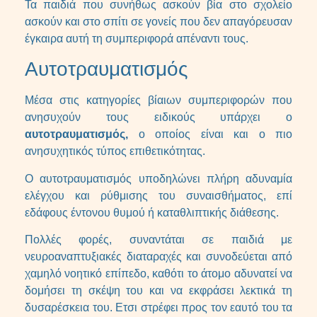
Τα παιδιά που συνήθως ασκούν βία στο σχολείο
ασκούν και στο σπίτι σε γονείς που δεν απαγόρευσαν
έγκαιρα αυτή τη συμπεριφορά απέναντι τους.
Αυτοτραυματισμός
Μέσα στις κατηγορίες βίαιων συμπεριφορών που
ανησυχούν τους ειδικούς υπάρχει ο
αυτοτραυματισμός,
ο οποίος είναι και ο πιο
ανησυχητικός τύπος επιθετικότητας.
Ο αυτοτραυματισμός υποδηλώνει πλήρη αδυναμία
ελέγχου και ρύθμισης του συναισθήματος, επί
εδάφους έντονου θυμού ή καταθλιπτικής διάθεσης.
Πολλές φορές, συναντάται σε παιδιά με
νευροαναπτυξιακές διαταραχές και συνοδεύεται από
χαμηλό νοητικό επίπεδο, καθότι το άτομο αδυνατεί να
δομήσει τη σκέψη του και να εκφράσει λεκτικά τη
δυσαρέσκεια του. Ετσι στρέφει προς τον εαυτό του τα