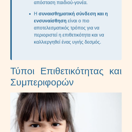
απόσταση παιδιού-γονέα.
Η
συναισθηματική σύνδεση και η
ενσυναίσθηση
είναι ο πιο
αποτελεσματικός τρόπος για να
περιοριστεί η επιθετικότητα και να
καλλιεργηθεί ένας υγιής δεσμός.
Τύποι Επιθετικότητας και
Συμπεριφορών