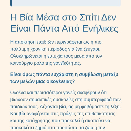
Η Βία Μέσα στο Σπίτι Δεν
Είναι Πάντα Από Ενήλικες
Η απόκτηση παιδιών περιγράφεται ως η πιο
πολύτιμη χρονική περίοδος για ένα ζευγάρι.
Ολοκληρώνεται η ευτυχία τους μέσα από τον
καινούργιο ρόλο της γονεϊκότητας.
Είναι όμως πάντα ευχάριστη η συμβίωση μεταξυ
των μελών μιας οικογένειας?
Ολοένα και περισσότεροι γονείς αναφέρουν ότι
βιώνουν σημαντικές δυσκολίες στη συμπεριφορά των
παιδιών τους. Δέχονται
βία,
ας μη φοβόμαστε τη λέξη
.
Και
βία
αναφέρεται στις πράξεις της επιθετικότητας
και της κατάχρησης που προκαλεί ή σκοπεύει να
προκαλέσει ζημιά στα προσώπα, τα ζώα ή την