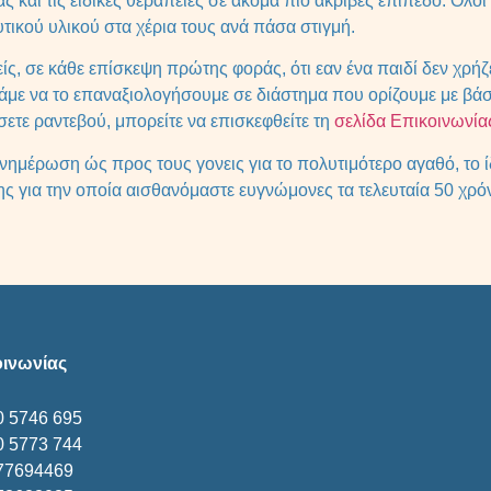
 και τις ειδικές θεραπείες σε ακόμα πιο ακριβές επίπεδο. Ολοι
ικού υλικού στα χέρια τους ανά πάσα στιγμή.
ς, σε κάθε επίσκεψη πρώτης φοράς, ότι εαν ένα παιδί δεν χρήζ
άμε να το επαναξιολογήσουμε σε διάστημα που ορίζουμε με βάση
σετε ραντεβού, μπορείτε να επισκεφθείτε τη
σελίδα Επικοινωνία
ημέρωση ώς προς τους γονεις για το πολυτιμότερο αγαθό, το ίδι
ς για την οποία αισθανόμαστε ευγνώμονες τα τελευταία 50 χρ
οινωνίας
0 5746 695
0 5773 744
77694469