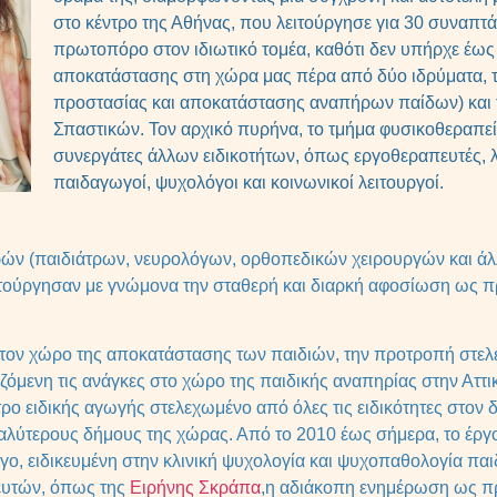
στο κέντρο της Αθήνας, που λειτούργησε για 30 συναπτά
πρωτοπόρο στον ιδιωτικό τομέα, καθότι δεν υπήρχε έως 
αποκατάστασης στη χώρα μας πέρα από δύο ιδρύματα, 
προστασίας και αποκατάστασης αναπήρων παίδων) και 
Σπαστικών. Τον αρχικό πυρήνα, το τμήμα φυσικοθεραπεί
συνεργάτες άλλων ειδικοτήτων, όπως εργοθεραπευτές, λ
παιδαγωγοί, ψυχολόγοι και κοινωνικοί λειτουργοί.
τρών (παιδιάτρων, νευρολόγων, ορθοπεδικών χειρουργών και ά
τούργησαν με γνώμονα την σταθερή και διαρκή αφοσίωση ως προ
στον χώρο της αποκατάστασης των παιδιών, την προτροπή στελεχ
όμενη τις ανάγκες στο χώρο της παιδικής αναπηρίας στην Αττι
ρο ειδικής αγωγής στελεχωμένο από όλες τις ειδικότητες στον δ
γαλύτερους δήμους της χώρας. Από το 2010 έως σήμερα, το έργο
γο, ειδικευμένη στην κλινική ψυχολογία και ψυχοπαθολογία πα
ευτών, όπως της
Ειρήνης Σκράπα
,η αδιάκοπη ενημέρωση ως πρ