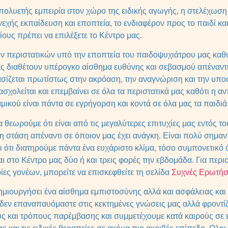
 πολυετής εμπειρία στον χώρο της ειδικής αγωγής, η στελέχωση
νεχής εκπαίδευση και εποπτεία, το ενδιαφέρον προς το παιδί κα
ίους πρέπει να επιλέξετε το Κέντρο μας.
 περιστατικών υπό την εποπτεία του παιδοψυχιάτρου μας καθ
ας διαθέτουν υπέρογκο αίσθημα ευθύνης και σεβασμού απέναντ
ασίζεται πρωτίστως στην ακρόαση, την αναγνώριση και την υπο
χολείται και επεμβαίνει σε όλα τα περιστατικά μας καθότι η α
ικού είναι πάντα σε εγρήγορση και κοντά σε όλα μας τα παιδιά
μα θεωρούμε ότι είναι από τις μεγαλύτερες επιτυχίες μας εντός τ
η στάση απέναντι σε όποιον μας έχει ανάγκη. Είναι πολύ σημαν
και ότι διατηρούμε πάντα ένα ευχάριστο κλίμα, τόσο συμπονετικό 
αι στο Κέντρο μας δύο ή και τρεις φορές την εβδομάδα. Για περ
ίες γονέων, μπορείτε να επισκεφθείτε τη σελίδα
Συχνές Ερωτήσ
ημιουργήσει ένα αίσθημα εμπιστοσύνης αλλά και ασφάλειας και γ
τι δεν επαναπαυόμαστε στις κεκτημένες γνώσεις μας αλλά φροντ
ς και τρόπους παρέμβασης και συμμετέχουμε κατά καιρούς σε ε