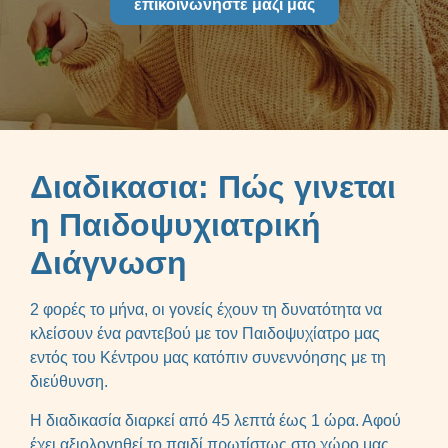
επικοινωνήστε μαζι μας
Διαδικασια: Πώς γινεται
η Παιδοψυχιατρική
Διάγνωση
2 φορές το μήνα, οι γονείς έχουν τη δυνατότητα να
κλείσουν ένα ραντεβού με τον Παιδοψυχίατρο μας
εντός του Κέντρου μας κατόπιν συνεννόησης με τη
διεύθυνση.
Η διαδικασία διαρκεί από 45 λεπτά έως 1 ώρα. Αφού
έχει αξιολογηθεί το παιδί πρωτίστως στο χώρο μας,