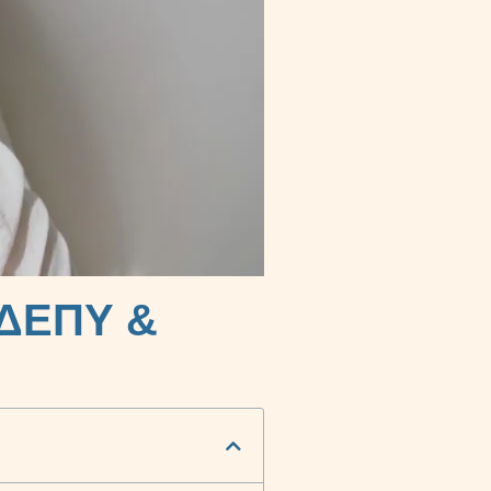
 ΔΕΠΥ &