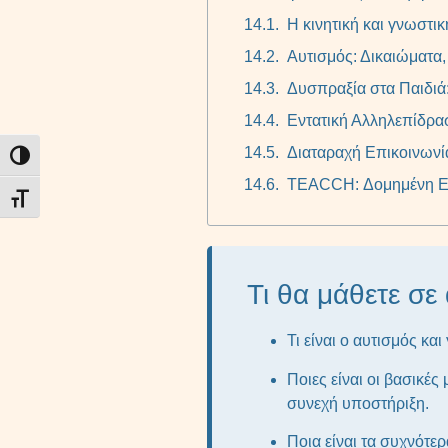
Η κινητική και γνωστι
Αυτισμός: Δικαιώματα
Δυσπραξία στα Παιδιά
Εντατική Αλληλεπίδρασ
Διαταραχή Επικοινωνί
Εναλλαγή Υψηλής Αντίθεσης
TEACCH: Δομημένη Εκ
Εναλλαγή Μεγέθους Γραμμάτων
Τι θα μάθετε σε
Τι είναι ο αυτισμός κ
Ποιες είναι οι βασικέ
συνεχή υποστήριξη.
Ποια είναι τα συχνότε