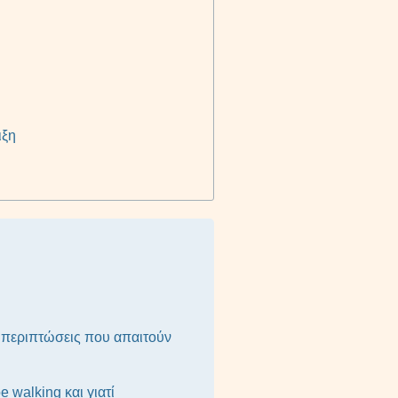
ιξη
ς περιπτώσεις που απαιτούν
oe walking και γιατί