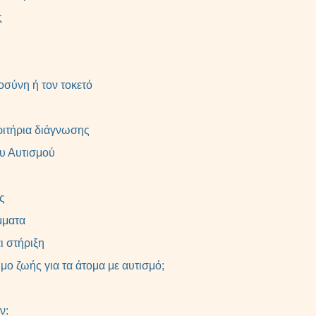
ς
σύνη ή τον τοκετό
ριτήρια διάγνωσης
ου Αυτισμού
ς
μματα
ι στήριξη
μο ζωής για τα άτομα με αυτισμό;
ν: