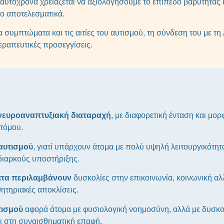
Ταυτόχρονα χρειάζεται να αξιολογήσουμε το επίπεδο βαρύτητας 
ο αποτελεσματικά.
 συμπτώματα και τις αιτίες του αυτισμού, τη σύνδεση του με τη
θεραπευτικές προσεγγίσεις.
α νευροαναπτυξιακή διαταραχή
, με διαφορετική ένταση και μο
ατόμου.
αυτισμού
, γιατί υπάρχουν άτομα με πολύ υψηλή λειτουργικότητ
διαρκούς υποστήριξης.
τα περιλαμβάνουν
δυσκολίες στην επικοινωνία, κοινωνική α
ητηριακές αποκλίσεις.
τισμού
αφορά άτομα με φυσιολογική νοημοσύνη, αλλά με δυσκολί
ι στη συναισθηματική επαφή.