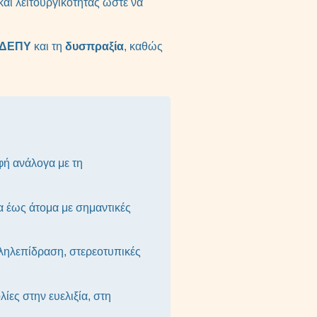
και λειτουργικότητας ώστε να
ΔΕΠΥ
και τη
δυσπραξία
, καθώς
ρφή ανάλογα με τη
α έως άτομα με σημαντικές
λληλεπίδραση, στερεοτυπικές
ες στην ευελιξία, στη