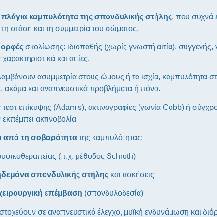
α πλάγια καμπυλότητα της σπονδυλικής στήλης
, που συχνά 
 τη στάση και τη συμμετρία του σώματος.
μορφές
σκολίωσης: ιδιοπαθής (χωρίς γνωστή αιτία), συγγενής, ν
 χαρακτηριστικά και αιτίες.
αμβάνουν ασυμμετρία στους ώμους ή τα ισχία, καμπυλότητα στ
 ακόμα και αναπνευστικά προβλήματα ή πόνο.
ε τεστ επίκυψης (Adam’s), ακτινογραφίες (γωνία Cobb) ή σύγχ
ν εκπέμπει ακτινοβολία.
ι από τη σοβαρότητα
της καμπυλότητας:
φυσικοθεραπείας (π.χ. μέθοδος Schroth)
ηδεμόνα σπονδυλικής στήλης
και ασκήσεις
χειρουργική επέμβαση
(σπονδυλοδεσία)
στοχεύουν σε αναπνευστικό έλεγχο, μυϊκή ενδυνάμωση και διό