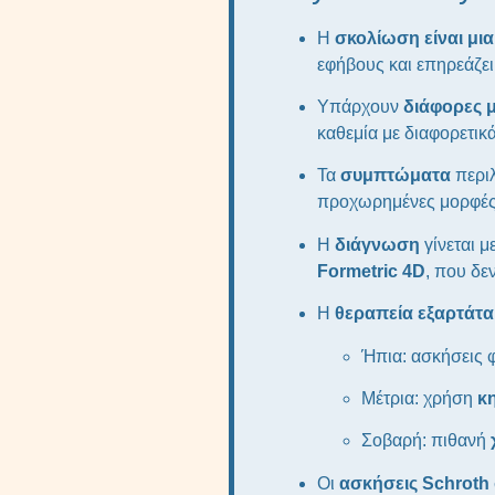
Η
σκολίωση είναι μι
εφήβους και επηρεάζει
Υπάρχουν
διάφορες 
καθεμία με διαφορετικά
Τα
συμπτώματα
περιλ
προχωρημένες μορφές,
Η
διάγνωση
γίνεται μ
Formetric 4D
, που δε
Η
θεραπεία εξαρτάτα
Ήπια: ασκήσεις 
Μέτρια: χρήση
κ
Σοβαρή: πιθανή
Οι
ασκήσεις Schroth