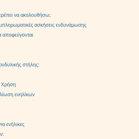
πρέπει να ακολουθήσω;
υμπληρωματικές ασκήσεις ενδυνάμωσης
α αποφεύγονται
πονδυλικής στήλης:
ι Χρήση
ολίωση ενηλίκων
ια ενήλικες
ν: