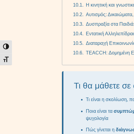
Η κινητική και γνωστι
Αυτισμός: Δικαιώματα
Δυσπραξία στα Παιδιά
Εντατική Αλληλεπίδρασ
Διαταραχή Επικοινωνί
Εναλλαγή Υψηλής Αντίθεσης
TEACCH: Δομημένη Εκ
Εναλλαγή Μεγέθους Γραμμάτων
Τι θα μάθετε σε
Τι είναι η σκολίωση, π
Ποια είναι τα
συμπτώμα
ψυχολογία
Πώς γίνεται η
διάγνω