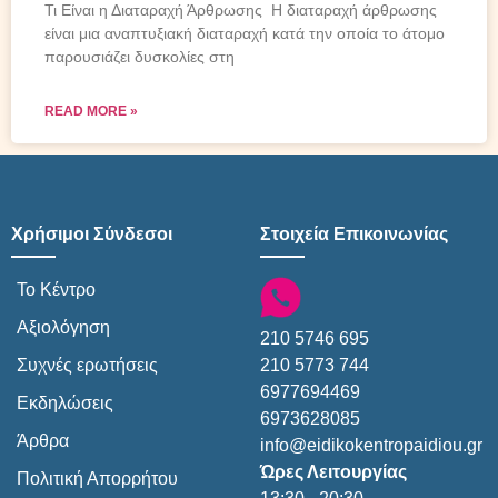
Τι Είναι η Διαταραχή Άρθρωσης Η διαταραχή άρθρωσης
είναι μια αναπτυξιακή διαταραχή κατά την οποία το άτομο
παρουσιάζει δυσκολίες στη
READ MORE »
Χρήσιμοι Σύνδεσοι
Στοιχεία Επικοινωνίας
Το Κέντρο
Αξιολόγηση
210 5746 695
210 5773 744
Συχνές ερωτήσεις
6977694469
Εκδηλώσεις
6973628085
Άρθρα
info@eidikokentropaidiou.gr
Ώρες Λειτουργίας
Πολιτική Απορρήτου