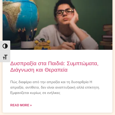
Εναλλαγή Υψηλής Αντίθεσης
Εναλλαγή Μεγέθους Γραμμάτων
Δυσπραξία στα Παιδιά: Συμπτώματα,
Διάγνωση και Θεραπεία
Πώς διαφέρει από την απραξία και τη δυσαρθρία Η
απραξία, αντίθετα, δεν είναι αναπτυξιακή αλλά επίκτητη.
Εμφανίζεται κυρίως σε ενήλικες
READ MORE »