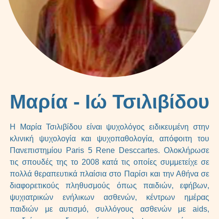
Μαρία - Ιώ Τσιλιβίδου
H Μαρία Τσιλιβίδου είναι ψυχολόγος ειδικευμένη στην
κλινική ψυχολογία και ψυχοπαθολογία, απόφοιτη του
Πανεπιστημίου Paris 5 Rene Desccartes. Ολοκλήρωσε
τις σπουδές της το 2008 κατά τις οποίες συμμετείχε σε
πολλά θεραπευτικά πλαίσια στο Παρίσι και την Αθήνα σε
διαφορετικούς πληθυσμούς όπως παιδιών, εφήβων,
ψυχιατρικών ενήλικων ασθενών, κέντρων ημέρας
παιδιών με αυτισμό, συλλόγους ασθενών με aids,